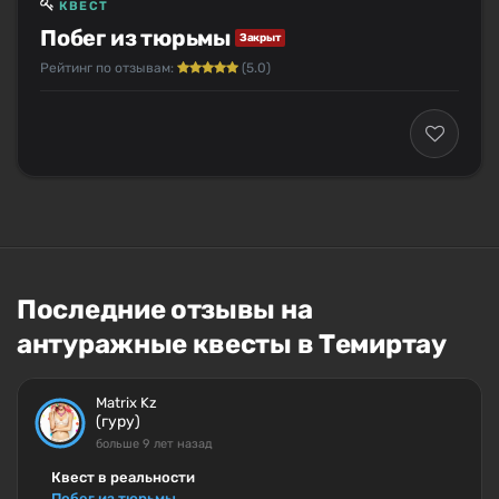
КВЕСТ
Побег из тюрьмы
Закрыт
Рейтинг по отзывам:
(5.0)
Последние отзывы на
антуражные квесты в Темиртау
Matrix Kz
(гуру)
больше 9 лет назад
Квест в реальности
Побег из тюрьмы