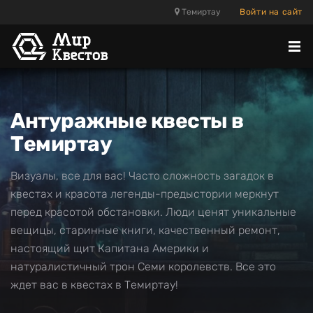
Темиртау
Войти на сайт
Отк
ме
Антуражные квесты в
Темиртау
Визуалы, все для вас! Часто сложность загадок в
квестах и красота легенды-предыстории меркнут
перед красотой обстановки. Люди ценят уникальные
вещицы, старинные книги, качественный ремонт,
настоящий щит Капитана Америки и
натуралистичный трон Семи королевств. Все это
ждет вас в квестах в Темиртау!