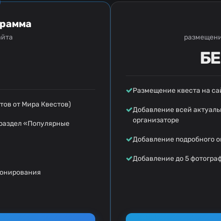
грамма
айта
размещени
Б
Размещение квеста на са
ов от Мира Квестов)
Добавление всей актуал
организаторе
 раздел «Популярные
Добавление подробного о
Добавление до 5 фотогра
ронирования