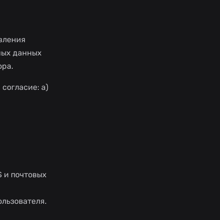
вления
ных данных
ора.
согласие: a)
S и почтовых
ользователя.