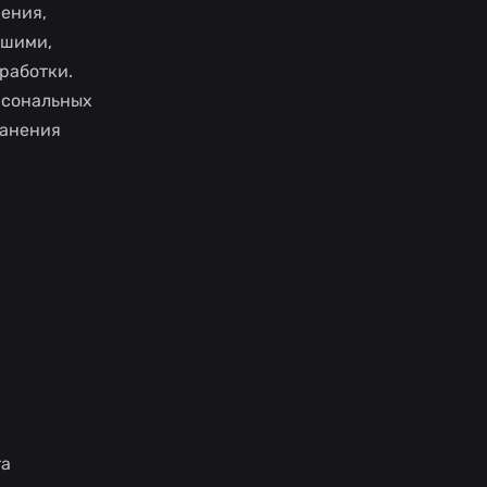
нения,
вшими,
работки.
рсональных
ранения
та