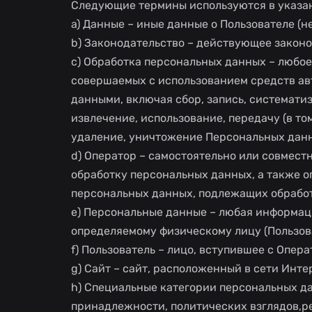
Следующие термины используются в указа
a) Данные – иные данные о Пользователе (
b) Законодательство – действующее закон
c) Обработка персональных данных – любое
совершаемых с использованием средств ав
данными, включая сбор, запись, системати
извлечение, использование, передачу (в то
удаление, уничтожение Персональных дан
d) Оператор – самостоятельно или совмес
обработку персональных данных, а также 
персональных данных, подлежащих обработ
e) Персональные данные – любая информац
определяемому физическому лицу (Пользов
f) Пользователь – лицо, вступившее с Опер
g) Сайт – сайт, расположенный в сети Интер
h) Специальные категории персональных д
принадлежности, политических взглядов,р