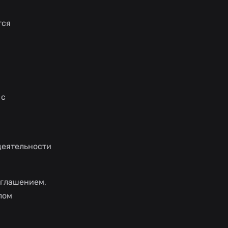
тся
 с
деятельности
оглашением,
лом