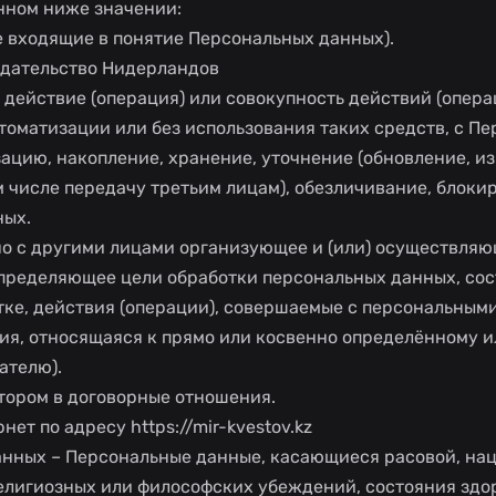
нном ниже значении:
не входящие в понятие Персональных данных).
одательство Нидерландов
 действие (операция) или совокупность действий (опера
томатизации или без использования таких средств, с П
зацию, накопление, хранение, уточнение (обновление, из
м числе передачу третьим лицам), обезличивание, блоки
ных.
тно с другими лицами организующее и (или) осуществля
определяющее цели обработки персональных данных, сос
ке, действия (операции), совершаемые с персональным
ия, относящаяся к прямо или косвенно определённому и
ателю).
атором в договорные отношения.
нет по адресу https://mir-kvestov.kz
анных – Персональные данные, касающиеся расовой, на
елигиозных или философских убеждений, состояния здо