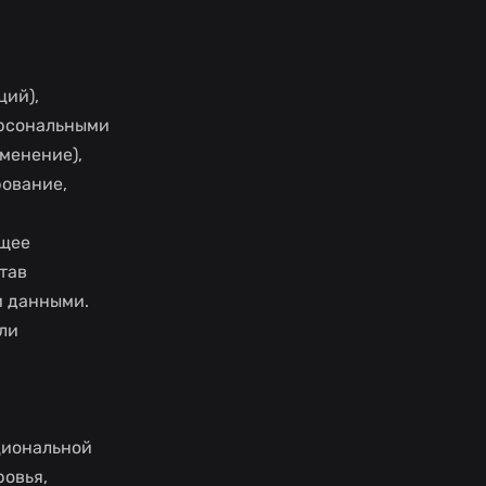
ций),
ерсональными
менение),
рование,
ющее
тав
и данными.
ли
циональной
ровья,