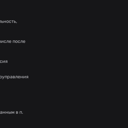
ьность,
числе после
асия
моуправления
анным в п.