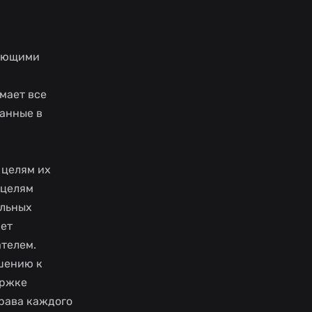
дующими
мает все
анные в
 целям их
 целям
альных
ает
телем.
ошению к
ержке
рава каждого