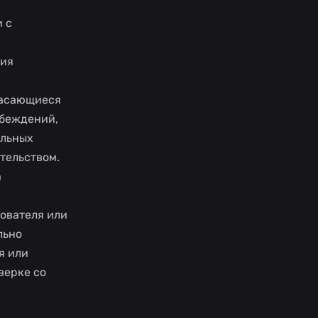
 с
сия
касающиеся
убеждений,
альных
тельством.
а
ователя или
льно
я или
верке со